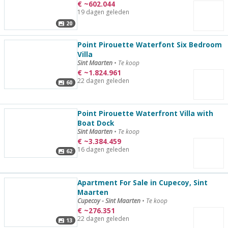
€
~
602.044
19 dagen geleden
20
Point Pirouette Waterfont Six Bedroom
Villa
Sint Maarten
•
Te koop
€
~
1.824.961
22 dagen geleden
60
Point Pirouette Waterfront Villa with
Boat Dock
Sint Maarten
•
Te koop
€
~
3.384.459
16 dagen geleden
62
Apartment For Sale in Cupecoy, Sint
Maarten
Cupecoy - Sint Maarten
•
Te koop
€
~
276.351
22 dagen geleden
13