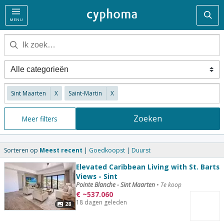
Zoe
MENU
Sint Maarten
X
Saint-Martin
X
Zoeken
Meer filters
Sorteren op
Meest recent
Goedkoopst
Duurst
Elevated Caribbean Living with St. Barts
Views - Sint
Pointe Blanche - Sint Maarten
•
Te koop
€
~
537.060
18 dagen geleden
28