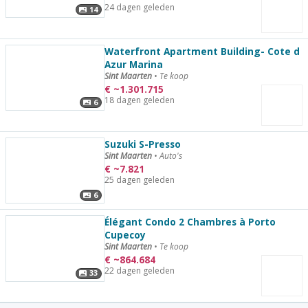
24 dagen geleden
14
Waterfront Apartment Building- Cote d
Azur Marina
Sint Maarten
•
Te koop
€
~
1.301.715
18 dagen geleden
6
Suzuki S-Presso
Sint Maarten
•
Auto's
€
~
7.821
25 dagen geleden
6
Élégant Condo 2 Chambres à Porto
Cupecoy
Sint Maarten
•
Te koop
€
~
864.684
22 dagen geleden
33