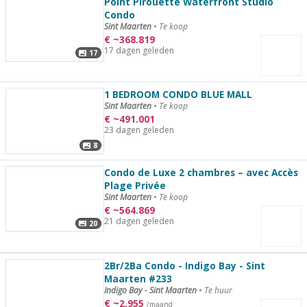
Point Pirouette Waterfront Studio
Condo
Sint Maarten
•
Te koop
€
~
368.819
17 dagen geleden
17
1 BEDROOM CONDO BLUE MALL
Sint Maarten
•
Te koop
€
~
491.001
23 dagen geleden
8
Condo de Luxe 2 chambres – avec Accès
Plage Privée
Sint Maarten
•
Te koop
€
~
564.869
21 dagen geleden
20
2Br/2Ba Condo - Indigo Bay - Sint
Maarten #233
Indigo Bay - Sint Maarten
•
Te huur
€
~
2.955
/maand