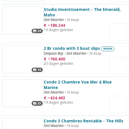
Studio Investissement - The Emerald,
Maho
Sint Maarten
•
Te koop
€
~
186.244
19 dagen geleden
24
2 Br condo with 3 boat slips
NEGEN
Simpson Bay - Sint Maarten
•
Te koop
€
~
760.400
20 dagen geleden
16
Condo 2 Chambre Vue Mer à Blue
Marine
Sint Maarten
•
Te koop
€
~
424.463
19 dagen geleden
33
Condo 3 Chambres Rentable - The Hills
Sint Maarten
•
Te koop