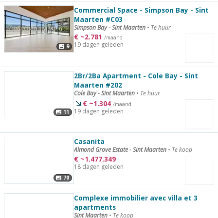
Commercial Space - Simpson Bay - Sint
Maarten #C03
Simpson Bay - Sint Maarten
•
Te huur
€
~
2.781
/maand
19 dagen geleden
9
2Br/2Ba Apartment - Cole Bay - Sint
Maarten #202
Cole Bay - Sint Maarten
•
Te huur
€
~
1.304
/maand
19 dagen geleden
11
Casanita
Almond Grove Estate - Sint Maarten
•
Te koop
€
~
1.477.349
18 dagen geleden
70
Complexe immobilier avec villa et 3
apartments
Sint Maarten
•
Te koop