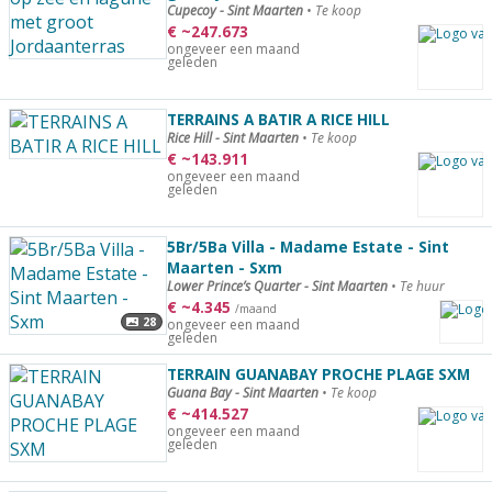
Cupecoy - Sint Maarten
•
Te koop
€
~
247.673
ongeveer een maand
geleden
TERRAINS A BATIR A RICE HILL
Rice Hill - Sint Maarten
•
Te koop
€
~
143.911
ongeveer een maand
geleden
5Br/5Ba Villa - Madame Estate - Sint
Maarten - Sxm
Lower Prince’s Quarter - Sint Maarten
•
Te huur
€
~
4.345
/maand
28
ongeveer een maand
geleden
TERRAIN GUANABAY PROCHE PLAGE SXM
Guana Bay - Sint Maarten
•
Te koop
€
~
414.527
ongeveer een maand
geleden