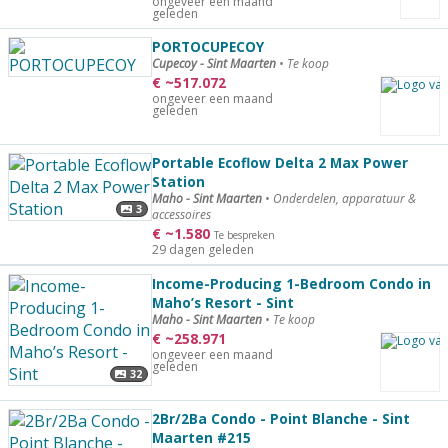
ongeveer een maand
geleden
PORTOCUPECOY
Cupecoy - Sint Maarten
•
Te koop
€
~
517.072
ongeveer een maand
geleden
Portable Ecoflow Delta 2 Max Power
Station
Maho - Sint Maarten
•
Onderdelen, apparatuur &
3
accessoires
€
~
1.580
Te bespreken
29 dagen geleden
Income-Producing 1-Bedroom Condo in
Maho’s Resort - Sint
Maho - Sint Maarten
•
Te koop
€
~
258.971
ongeveer een maand
geleden
32
2Br/2Ba Condo - Point Blanche - Sint
Maarten #215