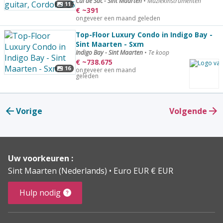
Cul de Sac - Sint Maarten
•
Muziekinstrumenten
11
€
~
391
ongeveer een maand geleden
Top-Floor Luxury Condo in Indigo Bay -
Sint Maarten - Sxm
Indigo Bay - Sint Maarten
•
Te koop
€
~
738.675
16
ongeveer een maand
geleden
Vorige
Volgende
Uw voorkeuren :
Sint Maarten (Nederlands)
Euro EUR € EUR
Hulp nodig