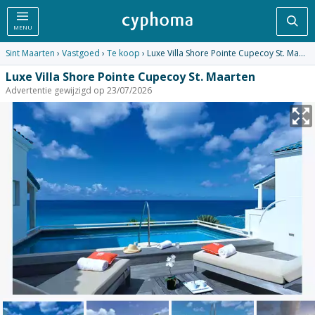
Zoe
MENU
Sint Maarten
›
Vastgoed
›
Te koop
› Luxe Villa Shore Pointe Cupecoy St. Maarten
Luxe Villa Shore Pointe Cupecoy St. Maarten
Advertentie gewijzigd op 23/07/2026