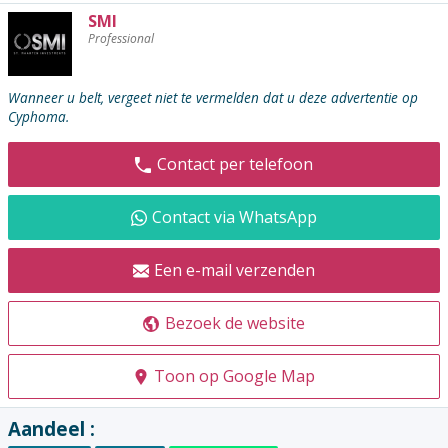
SMI
De
Professional
adverteerder
contacteren
:
Wanneer u belt, vergeet niet te vermelden dat u deze advertentie op
Cyphoma.
Contact per telefoon
Contact via WhatsApp
Een e-mail verzenden
Bezoek de website
Toon op Google Map
Aandeel :