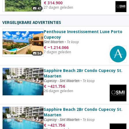
€
314.900
27 dagen geleden
47
VERGELIJKBARE ADVERTENTIES
Penthouse Investissement Luxe Porto
Cupecoy
Sint Maarten
•
Te koop
€
~
1.214.066
7 dagen geleden
54
Sapphire Beach 2Br Condo Cupecoy St.
Maarten
Cupecoy - Sint Maarten
•
Te koop
€
~
421.756
26 dagen geleden
Sapphire Beach 2Br Condo Cupecoy St.
Maarten
Cupecoy - Sint Maarten
•
Te koop
€
~
421.756