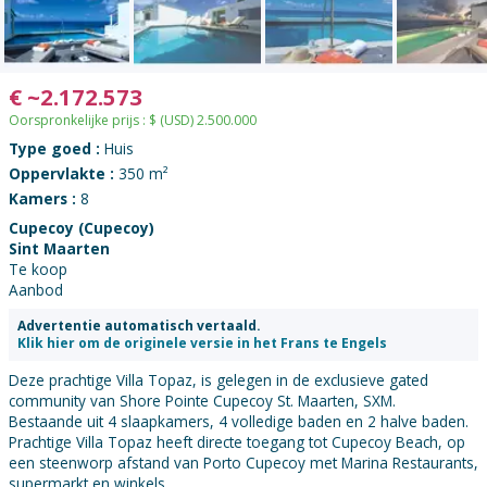
€
~
2.172.573
Oorspronkelijke prijs :
$
(USD)
2.500.000
Type goed :
Huis
Oppervlakte :
350 m²
Kamers :
8
Cupecoy (Cupecoy)
Sint Maarten
Te koop
Aanbod
Advertentie automatisch vertaald.
Klik hier om de originele versie in het Frans te Engels
Deze prachtige Villa Topaz, is gelegen in de exclusieve gated
community van Shore Pointe Cupecoy St. Maarten, SXM.
Bestaande uit 4 slaapkamers, 4 volledige baden en 2 halve baden.
Prachtige Villa Topaz heeft directe toegang tot Cupecoy Beach, op
een steenworp afstand van Porto Cupecoy met Marina Restaurants,
supermarkt en winkels.