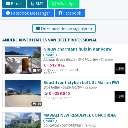
E-mail
SMS
WhatsApp
Facebook Messenger
Facebook
Deze advertentie signaleren
ANDERE ADVERTENTIES VAN DEZE PROFESSIONAL
Nieuw charmant huis in aanbouw
NEGEN
Almond Grove Estate - Sint Maarten
•
Te koop
€
~
517.072
ongeveer een maand
52
geleden
Beachfront stylish Loft St Martin FWI
Baie Nettle - Saint-Martin
•
Te koop
€
~
259.840
28 dagen geleden
44
MAWALI NEW RESIDENCE CONCORDIA
NEGEN
Concordia - Saint-Martin
•
Te koop