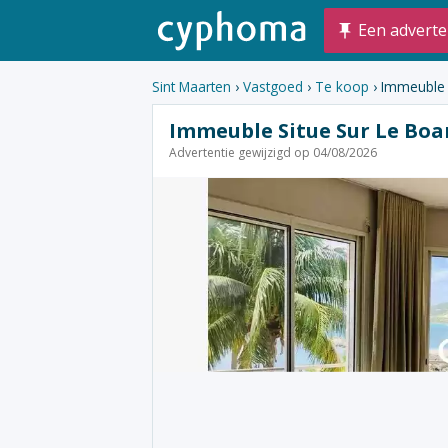
Een adverte
Sint Maarten
›
Vastgoed
›
Te koop
› Immeuble 
Immeuble Situe Sur Le Boa
Advertentie gewijzigd op 04/08/2026