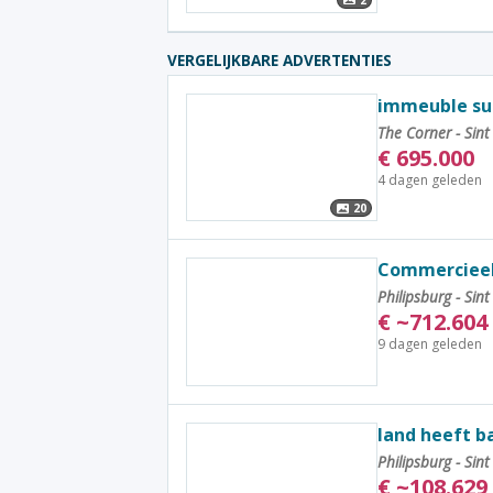
VERGELIJKBARE ADVERTENTIES
immeuble sur 
The Corner - Sin
€
695.000
4 dagen geleden
20
Commercieel
Philipsburg - Sin
€
~
712.604
9 dagen geleden
land heeft b
Philipsburg - Sin
€
~
108.629