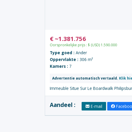
€
~
1.381.756
Oorspronkelijke prijs :
$
(USD)
1.590.000
Type goed :
Ander
Oppervlakte :
306 m²
Kamers :
7
Advertentie automatisch vertaald.
Klik hi
Immeuble Situe Sur Le Boardwalk Philipsb
Aandeel :
E-mail
Facebo