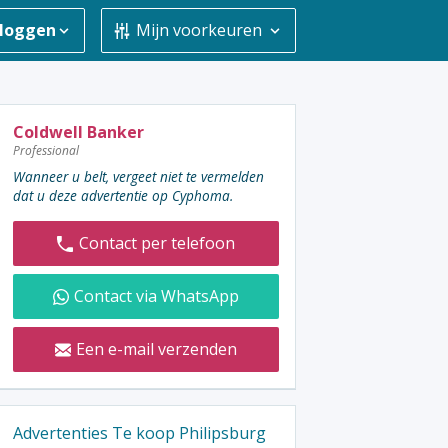
nloggen
Mijn voorkeuren
De
Coldwell Banker
Professional
adverteerder
Wanneer u belt, vergeet niet te vermelden
contacteren
dat u deze advertentie op Cyphoma.
:
Contact per telefoon
Contact via WhatsApp
Een e-mail verzenden
Advertenties Te koop Philipsburg