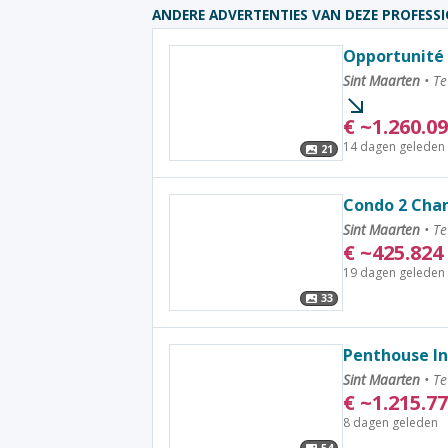
ANDERE ADVERTENTIES VAN DEZE PROFESS
Opportunité 
Sint Maarten
•
Te
€
~
1.260.0
14 dagen geleden
21
Condo 2 Cha
Sint Maarten
•
Te
€
~
425.824
19 dagen geleden
33
Penthouse In
Sint Maarten
•
Te
€
~
1.215.7
8 dagen geleden
54