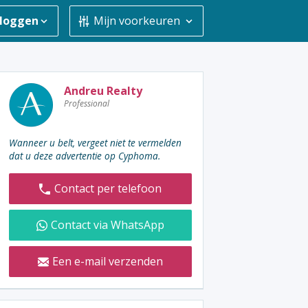
nloggen
Mijn voorkeuren
De
Andreu Realty
Professional
adverteerder
contacteren
:
Wanneer u belt, vergeet niet te vermelden
dat u deze advertentie op Cyphoma.
Contact per telefoon
Contact via WhatsApp
Een e-mail verzenden