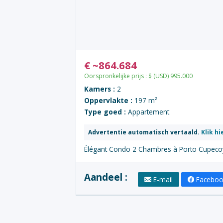
€
~
864.684
Oorspronkelijke prijs :
$
(USD)
995.000
Kamers :
2
Oppervlakte :
197 m²
Type goed :
Appartement
Advertentie automatisch vertaald.
Klik hi
Élégant Condo 2 Chambres à Porto Cupeco
Aandeel :
E-mail
Facebo