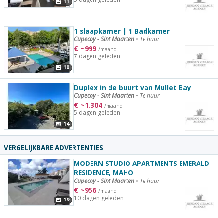
11
1 slaapkamer | 1 Badkamer
Cupecoy - Sint Maarten
•
Te huur
€
~
999
/maand
7 dagen geleden
10
Duplex in de buurt van Mullet Bay
Cupecoy - Sint Maarten
•
Te huur
€
~
1.304
/maand
5 dagen geleden
14
VERGELIJKBARE ADVERTENTIES
MODERN STUDIO APARTMENTS EMERALD
RESIDENCE, MAHO
Cupecoy - Sint Maarten
•
Te huur
€
~
956
/maand
10 dagen geleden
19