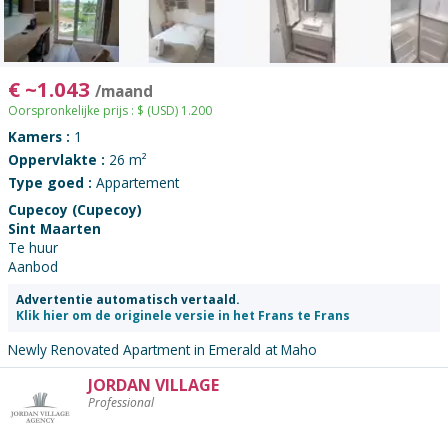
€
~
1.043
/maand
Oorspronkelijke prijs :
$
(USD)
1.200
Kamers :
1
Oppervlakte :
26 m²
Type goed :
Appartement
Cupecoy (Cupecoy)
Sint Maarten
Te huur
Aanbod
Advertentie automatisch vertaald.
Klik hier om de originele versie in het Frans te Frans
Newly Renovated Apartment in Emerald at Maho
JORDAN VILLAGE
De
Professional
adverteerder
contacteren