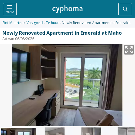
Zoe
MENU
Sint Maarten
›
Vastgoed
›
Te huur
› Newly Renovated Apartment in Emerald at Maho
Newly Renovated Apartment in Emerald at Maho
Ad van 06/08/2026