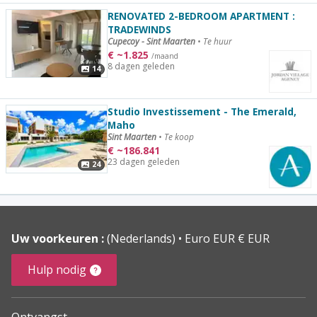
RENOVATED 2-BEDROOM APARTMENT :
TRADEWINDS
Cupecoy - Sint Maarten
•
Te huur
€
~
1.825
/maand
8 dagen geleden
14
Studio Investissement - The Emerald,
Maho
Sint Maarten
•
Te koop
€
~
186.841
23 dagen geleden
24
Uw voorkeuren :
(Nederlands)
Euro EUR € EUR
Hulp nodig