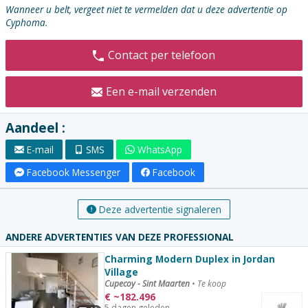
:
Wanneer u belt, vergeet niet te vermelden dat u deze advertentie op
Cyphoma.
Contact per telefoon
Een e-mail verzenden
Aandeel :
E-mail
SMS
WhatsApp
Facebook Messenger
Facebook
Deze advertentie signaleren
ANDERE ADVERTENTIES VAN DEZE PROFESSIONAL
Charming Modern Duplex in Jordan
Village
Cupecoy - Sint Maarten
•
Te koop
€
~
182.496
5 dagen geleden