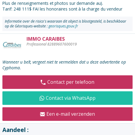
Plus de renseignements et photos sur demande au).
Tarif: 248 111$ FAI les honoraires sont à la charge du vendeur
Informatie over de risico's waaraan dit object is blootgesteld, is beschikbaar
op de Géorisques-website :
georisques.gouv.fr
IMMO CARAIBES
De
Professional 82889607600019
adverteerder
contacteren
:
Wanneer u belt, vergeet niet te vermelden dat u deze advertentie op
Cyphoma.
Contact per telefoon
Contact via WhatsApp
Een e-mail verzenden
Aandeel :