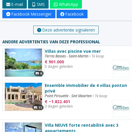
E-mail
SMS
WhatsApp
Facebook Messenger
Facebook
Deze advertentie signaleren
ANDERE ADVERTENTIES VAN DEZE PROFESSIONAL
Villas avec piscine vue mer
Terres Basses - Saint-Martin
•
Te koop
€
901.000
5 dagen geleden
6
Ensemble immobilier de 4 villas ponton
privé
Point Pirouette - Sint Maarten
•
Te koop
€
~
1.822.401
3 dagen geleden
11
Villa NEUVE forte rentabilité avec 3
appartements