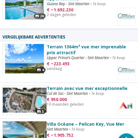
Guana Bay - Sint Maarten
•
Te koop
€
~
1.692.230
2 dagen geleden
26
VERGELIJKBARE ADVERTENTIES
Terrain 1364m² vue mer imprenable
prix attractif
Upper Prince’s Quarter - Sint Maarten
•
Te koop
€
~
223.493
vandaag
4
Terrain avec vue mer exceptionnelle
Cul de Sac - Sint Maarten
•
Te koop
€
950.000
10 maanden geleden
5
Villa Océane – Pelican Key, Vue Mer
Sint Maarten
•
Te koop
€
~
1.905.752