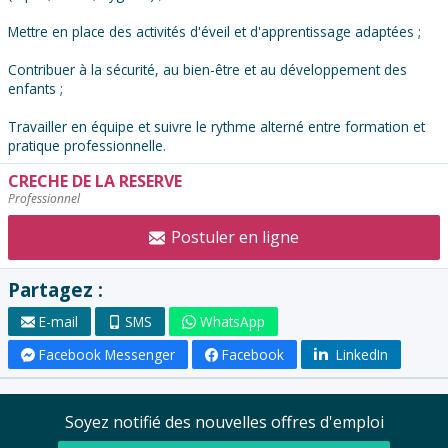
Mettre en place des activités d'éveil et d'apprentissage adaptées ;
Contribuer à la sécurité, au bien-être et au développement des
enfants ;
Travailler en équipe et suivre le rythme alterné entre formation et
pratique professionnelle.
CRECHE DE LA RESERVE
Contacter
Professionnel
l'annonceur
:
Postuler en ligne
Partagez :
E-mail
SMS
WhatsApp
Facebook Messenger
Facebook
LinkedIn
Soyez notifié des nouvelles offres d'emploi