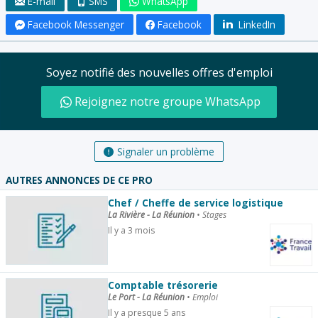
E-mail
SMS
WhatsApp
Facebook Messenger
Facebook
LinkedIn
Soyez notifié des nouvelles offres d'emploi
Rejoignez notre groupe WhatsApp
Signaler un problème
AUTRES ANNONCES DE CE PRO
Chef / Cheffe de service logistique
La Rivière - La Réunion
•
Stages
Il y a 3 mois
Comptable trésorerie
Le Port - La Réunion
•
Emploi
Il y a presque 5 ans