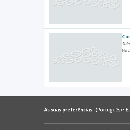
Con
Sain
Há 2
As suas preferências :
(Português)
E