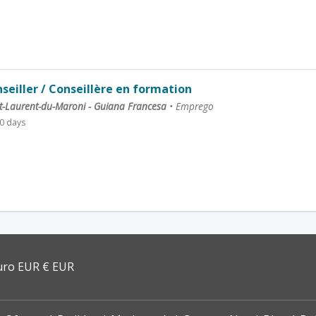
seiller / Conseillère en formation
t-Laurent-du-Maroni - Guiana Francesa
•
Emprego
0 days
uro EUR € EUR