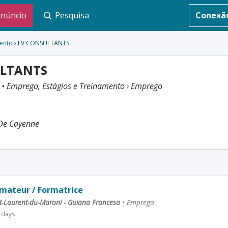
anúncio
Pesquisa
Conexã
mento
› LV CONSULTANTS
ULTANTS
a
• Emprego, Estágios e Treinamento › Emprego
De Cayenne
mateur / Formatrice
t-Laurent-du-Maroni - Guiana Francesa
•
Emprego
 days