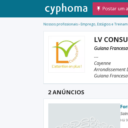
Postar um 
Nossos profissionais
›
Emprego, Estágios e Treina
LV CONS
Guiana Frances
---
Cayenne
Arrondissement 
Guiana Francesa
2 ANÚNCIOS
For
Sain
Há 9