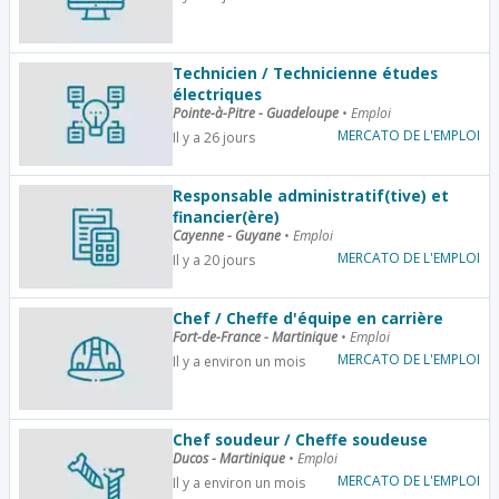
Technicien / Technicienne études
électriques
Pointe-à-Pitre - Guadeloupe
•
Emploi
MERCATO DE L'EMPLOI
Il y a 26 jours
Responsable administratif(tive) et
financier(ère)
Cayenne - Guyane
•
Emploi
MERCATO DE L'EMPLOI
Il y a 20 jours
Chef / Cheffe d'équipe en carrière
Fort-de-France - Martinique
•
Emploi
MERCATO DE L'EMPLOI
Il y a environ un mois
Chef soudeur / Cheffe soudeuse
Ducos - Martinique
•
Emploi
MERCATO DE L'EMPLOI
Il y a environ un mois