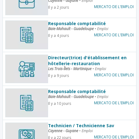
Cayenne - Guyane
•
Emploi
MERCATO DE L'EMPLOI
Il y a 2 jours
Responsable comptabilité
Baie-Mahault - Guadeloupe
•
Emploi
MERCATO DE L'EMPLOI
Il y a 4 jours
Directeur(trice) d'établissement en
hôtellerie-restauration
Les Trois-Îlets - Martinique
•
Emploi
MERCATO DE L'EMPLOI
Il y a 9 jours
Responsable comptabilité
Baie-Mahault - Guadeloupe
•
Emploi
MERCATO DE L'EMPLOI
Il y a 10 jours
Technicien / Technicienne Sav
Cayenne - Guyane
•
Emploi
MERCATO DE L'EMPLOI
Il y a 22 jours