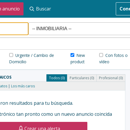
n anuncio
Buscar
Con
Urgente / Cambio de
New
Con fotos o
Domicilio
product
vídeo
CAICOS
Todos (0)
Particulares (0)
Profesional (0)
atos
Los más caros
ron resultados para tu búsqueda.
ctrónico tan pronto como un nuevo anuncio coincida
Crear una alerta