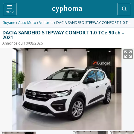
Rec
MENU
Guyane
›
Auto Moto
›
Voitures
› DACIA SANDERO STEPWAY CONFORT 1.0 TCe 90 ch – 2021
DACIA SANDERO STEPWAY CONFORT 1.0 TCe 90 ch –
2021
Annonce du 10/08/2026