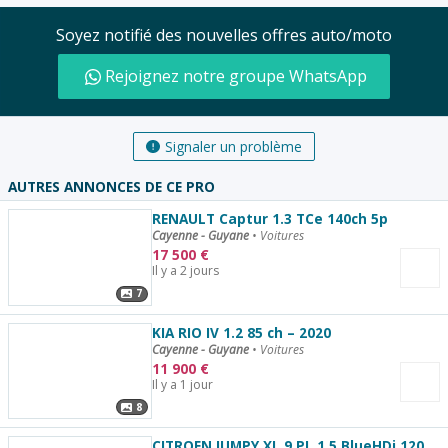
Soyez notifié des nouvelles offres auto/moto
Rejoignez notre groupe WhatsApp
Signaler un problème
AUTRES ANNONCES DE CE PRO
RENAULT Captur 1.3 TCe 140ch 5p
Cayenne - Guyane
•
Voitures
17 500
€
Il y a 2 jours
7
KIA RIO IV 1.2 85 ch – 2020
Cayenne - Guyane
•
Voitures
11 900
€
Il y a 1 jour
8
CITROEN JUMPY XL 9 PL 1.5 BlueHDi 120