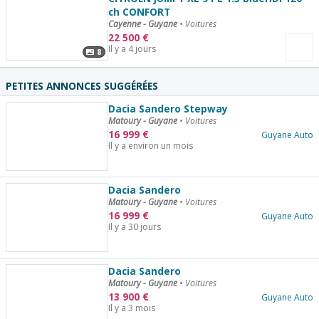
ch CONFORT
Cayenne - Guyane
•
Voitures
22 500
€
Il y a 4 jours
8
PETITES ANNONCES SUGGÉRÉES
Dacia Sandero Stepway
Matoury - Guyane
•
Voitures
16 999
€
Guyane Auto
Il y a environ un mois
Dacia Sandero
Matoury - Guyane
•
Voitures
16 999
€
Guyane Auto
Il y a 30 jours
Dacia Sandero
Matoury - Guyane
•
Voitures
13 900
€
Guyane Auto
Il y a 3 mois