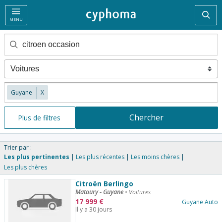
Rec
MENU
Guyane
X
Chercher
Plus de filtres
Trier par :
Les plus pertinentes
Les plus récentes
Les moins chères
Les plus chères
Citroën Berlingo
Matoury - Guyane
•
Voitures
17 999
€
Guyane Auto
Il y a 30 jours