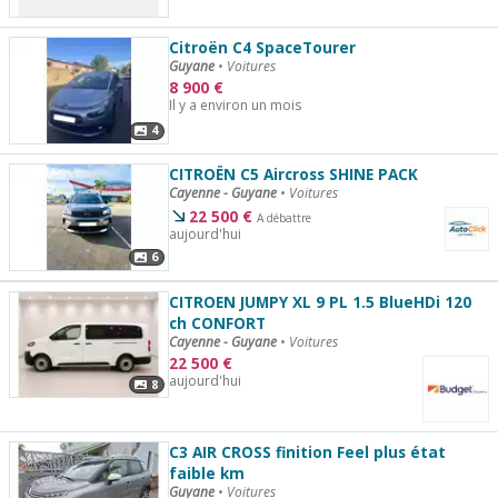
Citroën C4 SpaceTourer
Guyane
•
Voitures
8 900
€
Il y a environ un mois
4
CITROËN C5 Aircross SHINE PACK
Cayenne - Guyane
•
Voitures
22 500
€
A débattre
aujourd'hui
6
CITROEN JUMPY XL 9 PL 1.5 BlueHDi 120
ch CONFORT
Cayenne - Guyane
•
Voitures
22 500
€
aujourd'hui
8
C3 AIR CROSS finition Feel plus état
faible km
Guyane
•
Voitures