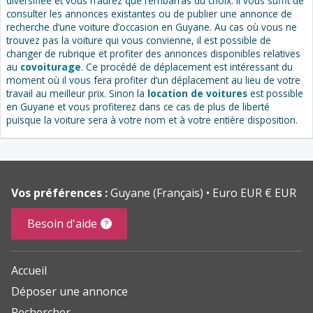
diversifiée et vous n’aurez que l’embarras du choix. Il vous suffit de
consulter les annonces existantes ou de publier une annonce de
recherche d’une voiture d’occasion en Guyane. Au cas où vous ne
trouvez pas la voiture qui vous convienne, il est possible de
changer de rubrique et profiter des annonces disponibles relatives
au
covoiturage
. Ce procédé de déplacement est intéressant du
moment où il vous fera profiter d’un déplacement au lieu de votre
travail au meilleur prix. Sinon la
location de voitures
est possible
en Guyane et vous profiterez dans ce cas de plus de liberté
puisque la voiture sera à votre nom et à votre entière disposition.
Vos préférences :
Guyane (Français)
Euro EUR € EUR
Besoin d'aide
Accueil
Déposer une annonce
Rechercher