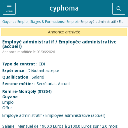
Rec
MENU
Guyane
›
Emploi, Stages & Formations
›
Emploi
› Employé administratif / Employée administrative (accueil)
Annonce archivée
Employé administratif / Employée administrative
(accueil)
Annonce modifiée le 03/06/2026
Type de contrat :
CDI
Expérience :
Débutant accepté
Qualification :
Salarié
Secteur métier :
Secrétariat, Accueil
Rémire-Montjoly (97354)
Guyane
Emploi
Offre
Employé administratif / Employée administrative (accueil)
Salaire : Mensuel de 1900.0 Euros à 2100.0 Euros sur 12.0 mois