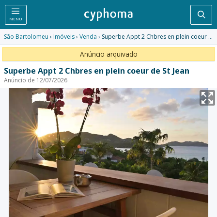
Pesq
MENU
São Bartolomeu
›
Imóveis
›
Venda
› Superbe Appt 2 Chbres en plein coeur de St Jean
Anúncio arquivado
Superbe Appt 2 Chbres en plein coeur de St Jean
Anúncio de 12/07/2026