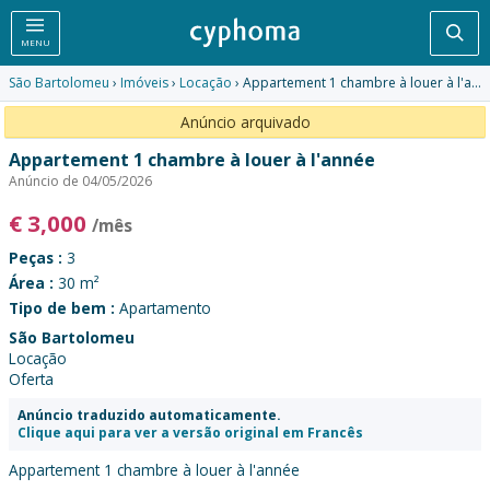
Pesq
MENU
São Bartolomeu
›
Imóveis
›
Locação
› Appartement 1 chambre à louer à l'année
Anúncio arquivado
Appartement 1 chambre à louer à l'année
Anúncio de 04/05/2026
€
3,000
/mês
Peças :
3
Área :
30 m²
Tipo de bem :
Apartamento
São Bartolomeu
Locação
Oferta
Anúncio traduzido automaticamente.
Clique aqui para ver a versão original em Francês
Appartement 1 chambre à louer à l'année