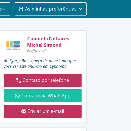
o
As minhas preferências
Contatar
Cabinet d'affaires
Michel Simond
o
Profissional
anunciante
:
Ao ligar, não esqueça de mencionar que
você ver este anúncio em Cyphoma.
Contato por telefone
Contato via WhatsApp
Enviar um e-mail