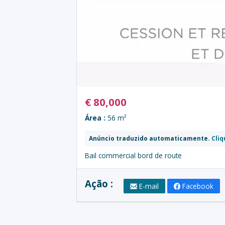
€
80,000
Área :
56 m²
Anúncio traduzido automaticamente.
Cliq
Bail commercial bord de route
Ação :
E-mail
Facebook