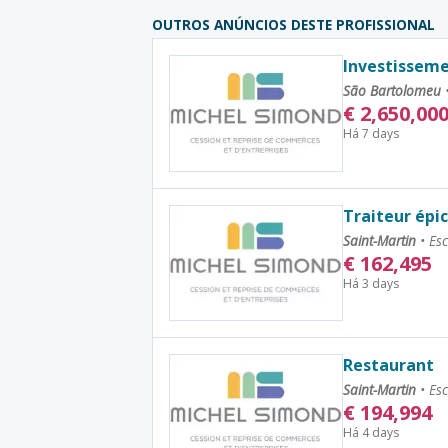
OUTROS ANÚNCIOS DESTE PROFISSIONAL
Investisseme
São Bartolomeu
€
2,650,00
Há 7 days
Traiteur épic
Saint-Martin
•
Esc
€
162,495
Há 3 days
Restaurant
Saint-Martin
•
Esc
€
194,994
Há 4 days