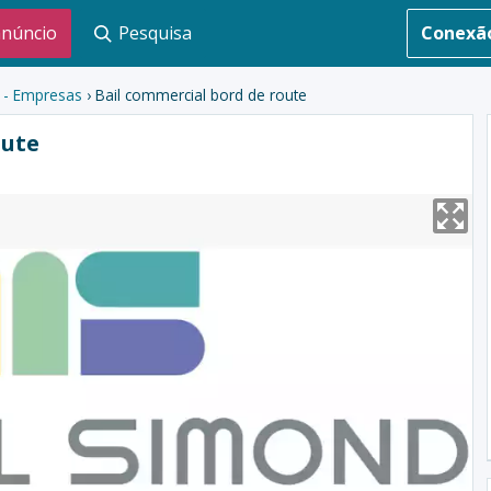
anúncio
Pesquisa
Conexã
s - Empresas
› Bail commercial bord de route
oute