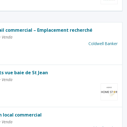
ail commercial – Emplacement recherché
•
Venda
Coldwell Banker
 vue baie de St Jean
•
Venda
n local commercial
•
Venda