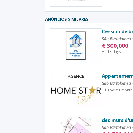
ANÚNCIOS SIMILARES
Cession de b
São Bartolomeu
€
300,000
Há 13 days
Appartements
São Bartolomeu
Há about 1 month
des murs d'u
São Bartolomeu