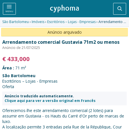
Pesq
MENU
São Bartolomeu
›
Imóveis
›
Escritórios – Lojas - Empresas
› Arrendamento comercial Gustavia 71m2 ou menos
Anúncio arquivado
Arrendamento comercial Gustavia 71m2 ou menos
Anúncio de 21/07/2025
€
433,000
Área :
71 m²
São Bartolomeu
Escritórios – Lojas - Empresas
Oferta
Anúncio traduzido automaticamente.
Clique aqui para ver a versão original em Francês
Oferecemos-lhe este arrendamento comercial (2 lotes) para
assumir em Gustavia - os Hauts du Carré d'Or perto de marcas de
luxo.
A localização permite 3 entradas pela Rue de la République, Cour