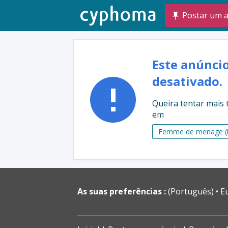
Postar um 
Este anúnci
desativado.
Queira tentar mais
em
Femme de menage (h
As suas preferências :
(Português)
E