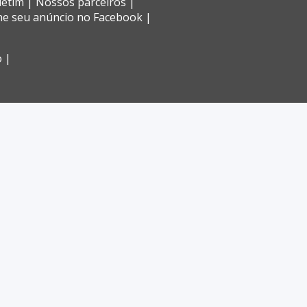
letim
Nossos parceiros
ne seu anúncio no Facebook
o