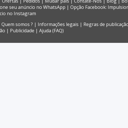
Ofertas
Pedidos
Mudar país
Contate-Nos
Blog
Bo
ione seu anúncio no WhatsApp
Opção Facebook: Impulsio
cio no Instagram
Quem somos ?
Informações legais
Regras de publicaçã
ção
Publicidade
Ajuda (FAQ)