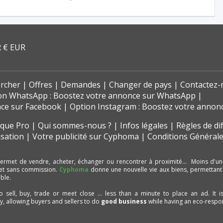
 € EUR
rcher
Offres
Demandes
Changer de pays
Contactez-
on WhatsApp : Boostez votre annonce sur WhatsApp
nce sur Facebook
Option Instagram : Boostez votre annon
t que Pro
Qui sommes-nous ?
Infos légales
Règles de di
isation
Votre publicité sur Cyphoma
Conditions Générale
ermet de vendre, acheter, échanger ou rencontrer à proximité… Moins d'un
et sans commission.
Cyphoma
donne une nouvelle vie aux biens, permettant
ble.
to sell, buy, trade or meet close ... less than a minute to place an ad. It 
ty, allowing buyers and sellers to do
good business
while having an eco-respon