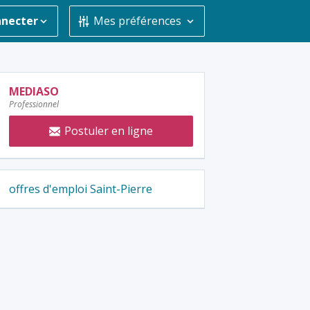
nnecter
Mes préférences
Contacter
MEDIASO
Professionnel
l'annonceur
:
Postuler en ligne
offres d'emploi Saint-Pierre