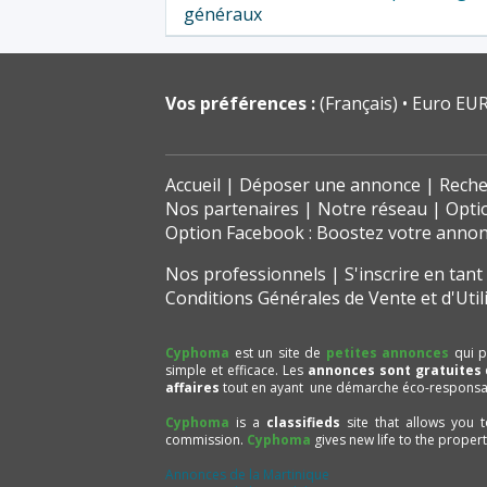
généraux
Vos préférences :
(Français)
Euro EUR
Accueil
Déposer une annonce
Reche
Nos partenaires
Notre réseau
Opti
Option Facebook : Boostez votre anno
Nos professionnels
S'inscrire en tan
Conditions Générales de Vente et d'Util
Cyphoma
est un site de
petites annonces
qui p
simple et efficace. Les
annonces sont gratuites
affaires
tout en ayant une démarche éco-responsa
Cyphoma
is a
classifieds
site that allows you 
commission.
Cyphoma
gives new life to the proper
Annonces de la Martinique