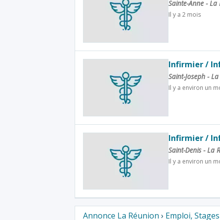
Sainte-Anne - La
Il y a 2 mois
Infirmier / I
Saint-Joseph - L
Il y a environ un m
Infirmier / I
Saint-Denis - La
Il y a environ un m
Annonce La Réunion
›
Emploi, Stage