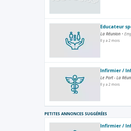
Educateur spé
La Réunion
•
Emp
Il y a 2 mois
Infirmier / I
Le Port - La Réu
Il y a 2 mois
PETITES ANNONCES SUGGÉRÉES
Infirmier / I