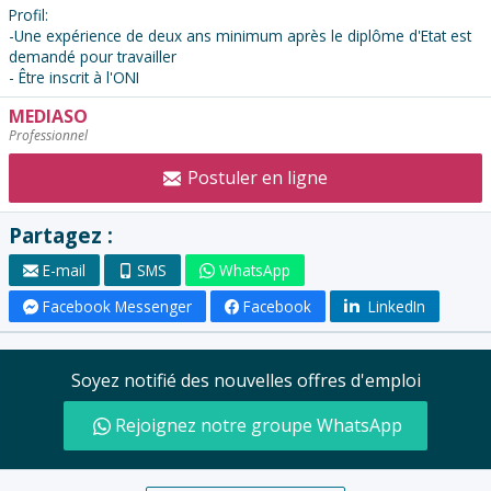
Profil:
-Une expérience de deux ans minimum après le diplôme d'Etat est
demandé pour travailler
- Être inscrit à l'ONI
MEDIASO
Contacter
Professionnel
l'annonceur
:
Postuler en ligne
Partagez :
E-mail
SMS
WhatsApp
Facebook Messenger
Facebook
LinkedIn
Soyez notifié des nouvelles offres d'emploi
Rejoignez notre groupe WhatsApp