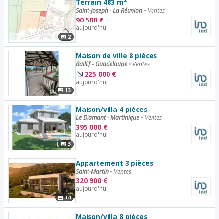
Terrain 483 m²
Saint-Joseph - La Réunion
•
Ventes
90 500
€
aujourd'hui
2
Maison de ville 8 pièces
Baillif - Guadeloupe
•
Ventes
225 000
€
aujourd'hui
13
Maison/villa 4 pièces
Le Diamant - Martinique
•
Ventes
395 000
€
aujourd'hui
3
Appartement 3 pièces
Saint-Martin
•
Ventes
320 900
€
aujourd'hui
14
Maison/villa 8 pièces