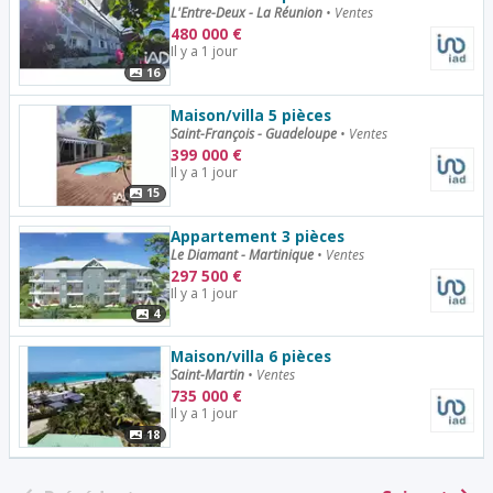
L'Entre-Deux - La Réunion
•
Ventes
480 000
€
Il y a 1 jour
16
Maison/villa 5 pièces
Saint-François - Guadeloupe
•
Ventes
399 000
€
Il y a 1 jour
15
Appartement 3 pièces
Le Diamant - Martinique
•
Ventes
297 500
€
Il y a 1 jour
4
Maison/villa 6 pièces
Saint-Martin
•
Ventes
735 000
€
Il y a 1 jour
18