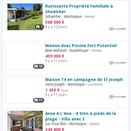
Ravissante Propriété Familiale à
Shoelcher
Schœlcher - Martinique
•
Ventes
568 000
€
Il y a 10 jours
7
Maison Avec Piscine Fort Potentiel
Baie-Mahault - Guadeloupe
•
Ventes
459 000
€
Il y a 11 jours
15
Maison T4 en campagne de St Joseph
Saint-Joseph - Martinique
•
Locations
1 450
€
/mois
Il y a 11 jours
11
Anse A L'Ane - A 5mn à pieds de la
plage - Villa avec 3
Les Trois-Îlets - Martinique
•
Ventes
349 800
€