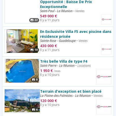
Opportunité : Baisse De Prix
Exceptionnelle
Saint-Paul - La Réunion
•
Ventes
549 000
€
Il y a 11 jours
22
En Exclusivite Villa F5 avec piscine dans
résidence prisée
Sainte-Rose - Guadeloupe
•
Ventes
430 000
€
Il y a 11 jours
10
Très belle Villa de type F4
Saint-Pierre - La Réunion
•
Locations
1 950
€
/mois
Il y a 10 jours
8
Terrain d'exception et bien placé
La Plaine-des-Palmistes - La Réunion
•
Ventes
120 000
€
Il y a 10 jours
6