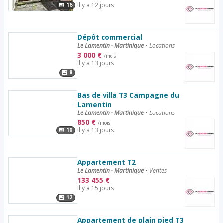
Il y a 12 jours
16
Dépôt commercial
Le Lamentin - Martinique
•
Locations
3 000
€
/mois
Il y a 13 jours
8
Bas de villa T3 Campagne du
Lamentin
Le Lamentin - Martinique
•
Locations
850
€
/mois
Il y a 13 jours
10
Appartement T2
Le Lamentin - Martinique
•
Ventes
133 455
€
Il y a 15 jours
12
Appartement de plain pied T3