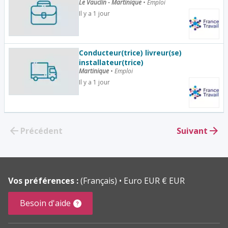
Le Vauclin - Martinique
•
Emploi
Il y a 1 jour
Conducteur(trice) livreur(se)
installateur(trice)
Martinique
•
Emploi
Il y a 1 jour
Précédent
Suivant
Vos préférences :
(Français)
Euro EUR € EUR
Besoin d'aide