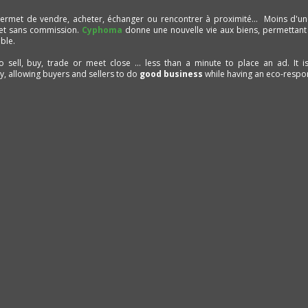
ermet de vendre, acheter, échanger ou rencontrer à proximité… Moins d'un
et sans commission.
Cyphoma
donne une nouvelle vie aux biens, permettant
ble.
to sell, buy, trade or meet close ... less than a minute to place an ad. It 
ty, allowing buyers and sellers to do
good business
while having an eco-respon