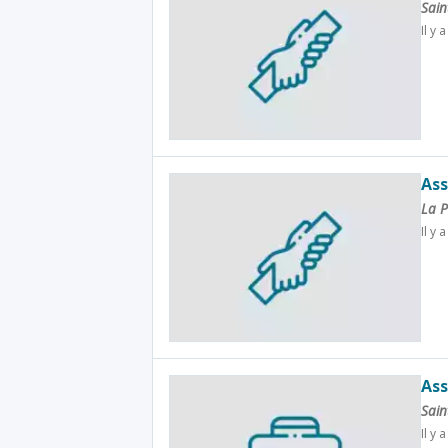
Sain
Il y 
Ass
La P
Il y 
Ass
Sain
Il y 