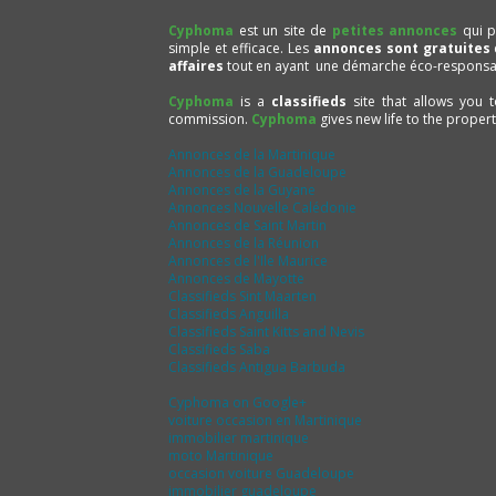
Cyphoma
est un site de
petites annonces
qui p
simple et efficace. Les
annonces sont gratuites
affaires
tout en ayant une démarche éco-responsa
Cyphoma
is a
classifieds
site that allows you 
commission.
Cyphoma
gives new life to the proper
Annonces de la Martinique
Annonces de la Guadeloupe
Annonces de la Guyane
Annonces Nouvelle Calédonie
Annonces de Saint Martin
Annonces de la Réunion
Annonces de l'Ile Maurice
Annonces de Mayotte
Classifieds Sint Maarten
Classifieds Anguilla
Classifieds Saint Kitts and Nevis
Classifieds Saba
Classifieds Antigua Barbuda
Cyphoma on Google+
voiture occasion en Martinique
immobilier martinique
moto Martinique
occasion voiture Guadeloupe
immobilier guadeloupe