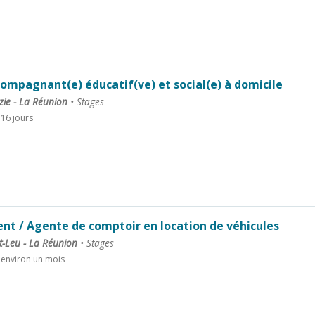
ompagnant(e) éducatif(ve) et social(e) à domicile
zie - La Réunion
•
Stages
a 16 jours
nt / Agente de comptoir en location de véhicules
t-Leu - La Réunion
•
Stages
a environ un mois