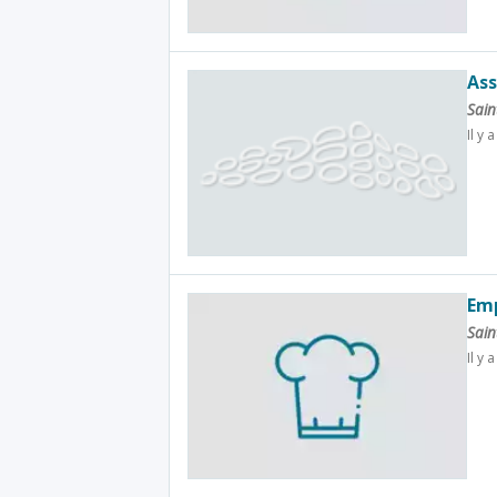
Ass
Sain
Il y 
Emp
Sain
Il y 