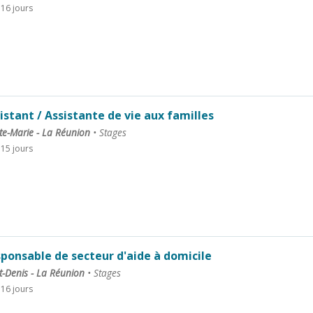
a 16 jours
istant / Assistante de vie aux familles
te-Marie - La Réunion
•
Stages
a 15 jours
ponsable de secteur d'aide à domicile
t-Denis - La Réunion
•
Stages
a 16 jours