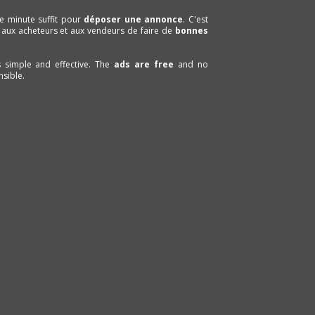
e minute suffit pour
déposer une annonce
. C'est
 aux acheteurs et aux vendeurs de faire de
bonnes
is simple and effective. The
ads are free
and no
sible.