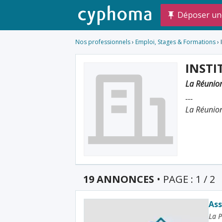
Déposer un
Nos professionnels
›
Emploi, Stages & Formations
›
INSTI
La Réunio
---
La Réunio
19 ANNONCES
• PAGE : 1 / 2
Ass
La P