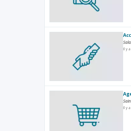
Acc
Sala
Il y 
Age
Sain
Il y 