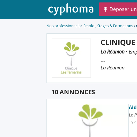
Déposer un
Nos professionnels
›
Emploi, Stages & Formations
› 
CLINIQUE
La Réunion
• Emp
---
La Réunion
10 ANNONCES
Aid
Le P
Il y 