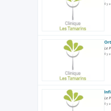
Il y 
Ort
Le P
Il y 
Inf
Le P
Il y 