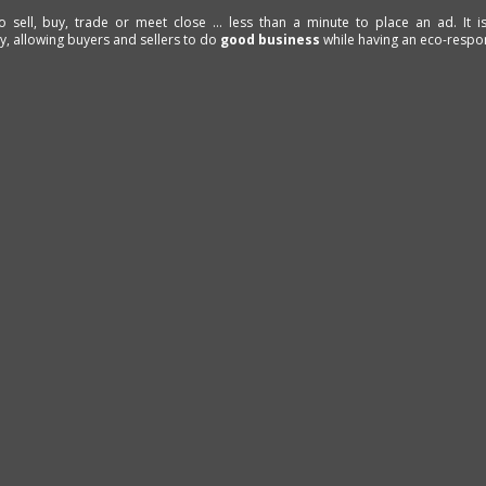
to sell, buy, trade or meet close ... less than a minute to place an ad. It 
ty, allowing buyers and sellers to do
good business
while having an eco-respon