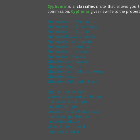
Cyphoma
is a
classifieds
site that allows you 
commission.
Cyphoma
gives new life to the proper
Annonces de la Martinique
Annonces de la Guadeloupe
Annonces de la Guyane
Annonces Nouvelle Calédonie
Annonces de Saint Martin
Annonces de la Réunion
Annonces de l'Ile Maurice
Annonces de Mayotte
Classifieds Sint Maarten
Classifieds Anguilla
Classifieds Saint Kitts and Nevis
Classifieds Saba
Classifieds Antigua Barbuda
Cyphoma on Google+
voiture occasion en Martinique
immobilier martinique
moto Martinique
occasion voiture Guadeloupe
immobilier guadeloupe
moto Guadeloupe
offres emploi st barth
logement st barth