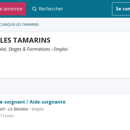
e annonce
Rechercher
Se co
CLINIQUE LES TAMARINS
 LES TAMARINS
loi, Stages & Formations › Emploi
e-soignant / Aide-soignante
ort - La Réunion
•
Emploi
a 12 jours