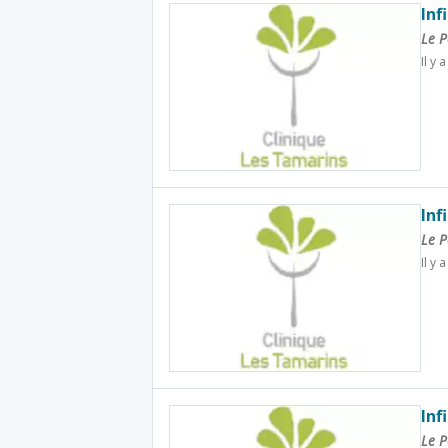
Inf
Le P
Il y 
Inf
Le P
Il y 
Inf
Le P