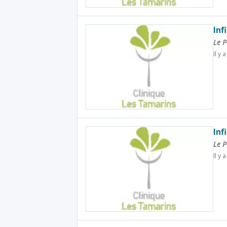
Inf
Le P
Il y 
Inf
Le P
Il y 