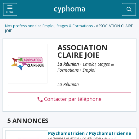
Rec
MENU
Nos professionnels
›
Emploi, Stages & Formations
› ASSOCIATION CLAIRE
JOIE
ASSOCIATION
CLAIRE JOIE
La Réunion
• Emploi, Stages &
Formations › Emploi
---
La Réunion
Contacter par téléphone
5 ANNONCES
Psychomotricien / Psychomotricienne
La Saline Les Bains - La Réunion
•
Emploi