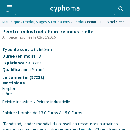
Rec
MENU
Martinique
›
Emploi, Stages & Formations
›
Emploi
› Peintre industriel / Peintre industrielle
Peintre industriel / Peintre industrielle
Annonce modifiée le 03/06/2026
Type de contrat :
Intérim
Durée (en mois) :
3
Expérience :
> 3 ans
Qualification :
Salarié
Le Lamentin (97232)
Martinique
Emploi
Offre
Peintre industriel / Peintre industrielle
Salaire : Horaire de 13.0 Euros à 15.0 Euros
"Randstad, leader mondial du conseil en ressources humaines,
vous accompagne dans votre recherche d'
emploi
. Choisir Randstad