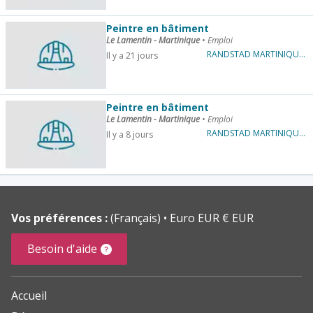
Peintre en bâtiment
Le Lamentin - Martinique
•
Emploi
RANDSTAD MARTINIQUE BTP
Il y a 21 jours
Peintre en bâtiment
Le Lamentin - Martinique
•
Emploi
RANDSTAD MARTINIQUE BTP
Il y a 8 jours
Vos préférences :
(Français)
Euro EUR € EUR
Besoin d'aide
Accueil