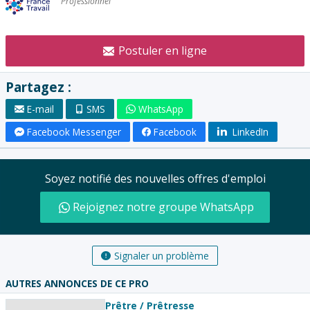
Professionnel
l'annonceur
:
Postuler en ligne
Partagez :
E-mail
SMS
WhatsApp
Facebook Messenger
Facebook
LinkedIn
Soyez notifié des nouvelles offres d'emploi
Rejoignez notre groupe WhatsApp
Signaler un problème
AUTRES ANNONCES DE CE PRO
Prêtre / Prêtresse