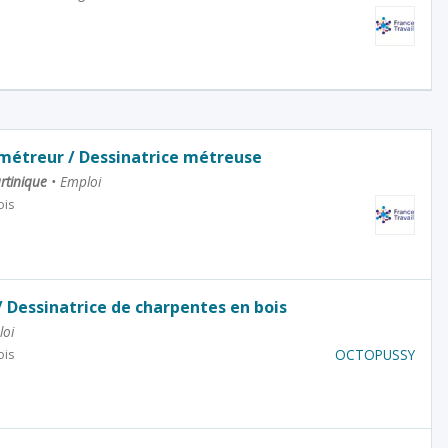
métreur / Dessinatrice métreuse
artinique
•
Emploi
ois
/ Dessinatrice de charpentes en bois
oi
OCTOPUSSY
ois