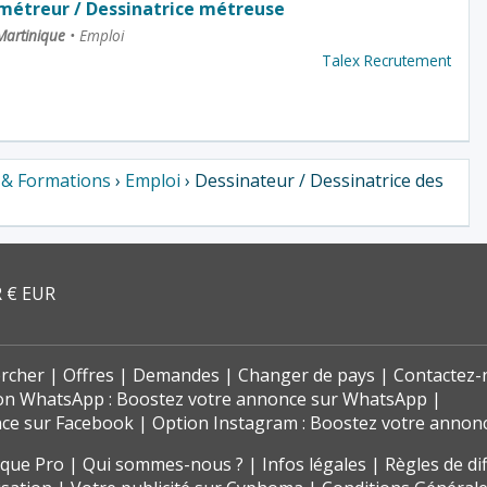
métreur / Dessinatrice métreuse
 Martinique
•
Emploi
Talex Recrutement
 & Formations
›
Emploi
› Dessinateur / Dessinatrice des
 € EUR
rcher
Offres
Demandes
Changer de pays
Contactez-
on WhatsApp : Boostez votre annonce sur WhatsApp
nce sur Facebook
Option Instagram : Boostez votre annon
t que Pro
Qui sommes-nous ?
Infos légales
Règles de di