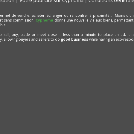
isation
Votre publicité sur Cyphoma
Conditions Générale
ermet de vendre, acheter, échanger ou rencontrer à proximité… Moins d'un
et sans commission.
Cyphoma
donne une nouvelle vie aux biens, permettant
ble.
to sell, buy, trade or meet close ... less than a minute to place an ad. It 
ty, allowing buyers and sellers to do
good business
while having an eco-respon