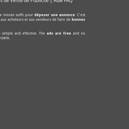
s de Vente de Publicité
Aide FAQ
e minute suffit pour
déposer une annonce
. C'est
 aux acheteurs et aux vendeurs de faire de
bonnes
is simple and effective. The
ads are free
and no
sible.