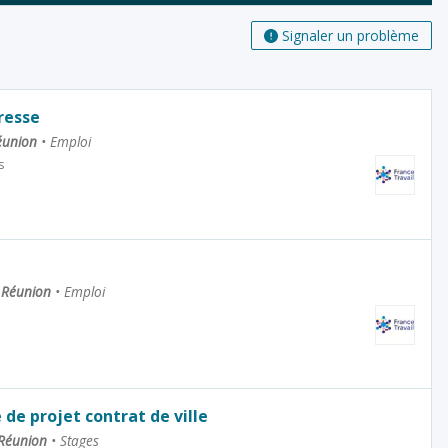
Signaler un problème
resse
Réunion
•
Emploi
s
a Réunion
•
Emploi
 de projet contrat de ville
 Réunion
•
Stages