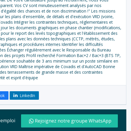
parent. Vos CV sont minutieusement analysés par nos
e d'égalité des chances et de non discrimination !" Les missions
our les plans d'ensemble, de détails et d'exécution VRD (voirie,
vadis Intégrer les contraintes techniques, réglementaires et
à jour les documents graphiques en phase chantier (modifications,
pour le report des levés topographiques et l'établissement des
 des plans avec les données techniques (CCTP, métrés, études,
phiques et procédures internes Identifier les difficultés
tées Échanger régulièrement avec le Responsable du Bureau
tion des projets Profil recherché Formation Bac+2 / Bac+3 (BTS TP,
Expérience souhaitée de 3 ans minimum sur un poste similaire en
cution VRD Maîtrise impérative de Covadis et d'AutoCAD Bonne
des terrassements de grande masse et des contraintes
té et esprit d'équipe
ook
LinkedIn
d'emploi
Rejoignez notre groupe WhatsApp