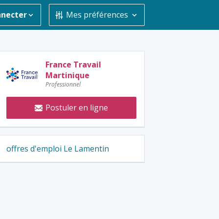
nnecter
Mes préférences
Contacter
France Travail
Martinique
l'annonceur
Professionnel
:
Postuler en ligne
offres d'emploi Le Lamentin