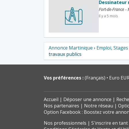
Dessinateur 
Fort-de-France -
Il y a 5 mois
Annonce Martinique
›
Emploi, Stages
travaux publics
Vos préférences :
(Français)
Euro EUR
Accueil
Déposer une annonce
Reche
Nos partenaires
Notre réseau
Opti
Option Facebook : Boostez votre anno
Nos professionnels
S'inscrire en tan