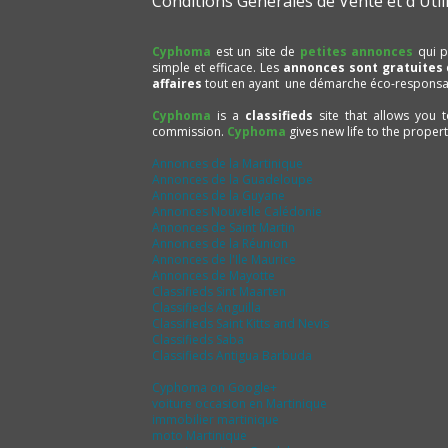
Conditions Générales de Vente et d'Util
Cyphoma
est un site de
petites annonces
qui p
simple et efficace. Les
annonces sont gratuites
affaires
tout en ayant une démarche éco-responsa
Cyphoma
is a
classifieds
site that allows you 
commission.
Cyphoma
gives new life to the proper
Annonces de la Martinique
Annonces de la Guadeloupe
Annonces de la Guyane
Annonces Nouvelle Calédonie
Annonces de Saint Martin
Annonces de la Réunion
Annonces de l'Ile Maurice
Annonces de Mayotte
Classifieds Sint Maarten
Classifieds Anguilla
Classifieds Saint Kitts and Nevis
Classifieds Saba
Classifieds Antigua Barbuda
Cyphoma on Google+
voiture occasion en Martinique
immobilier martinique
moto Martinique