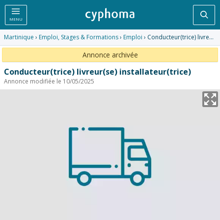
Rec
MENU
Martinique
›
Emploi, Stages & Formations
›
Emploi
› Conducteur(trice) livreur(se) installateur(trice)
Annonce archivée
Conducteur(trice) livreur(se) installateur(trice)
Annonce modifiée le 10/05/2025