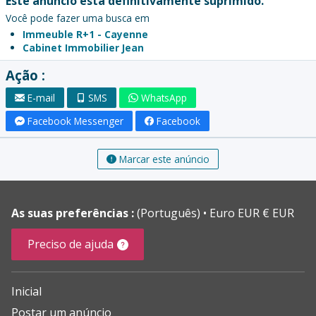
Este anúncio está definitivamente suprimido.
Você pode fazer uma busca em
Immeuble R+1 - Cayenne
Cabinet Immobilier Jean
Ação :
E-mail
SMS
WhatsApp
Facebook Messenger
Facebook
Marcar este anúncio
As suas preferências :
(Português)
Euro EUR € EUR
Preciso de ajuda
Inicial
Postar um anúncio