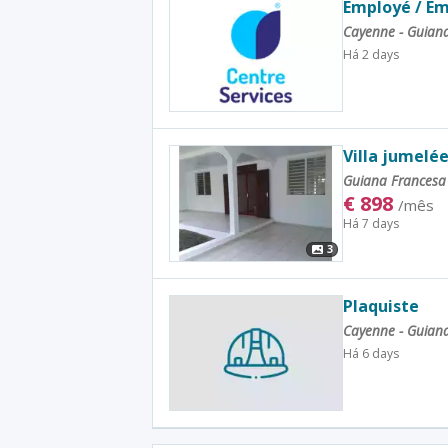
Employé / E
Cayenne - Guian
Há 2 days
Villa jumelé
Guiana Frances
€
898
/mês
Há 7 days
3
Plaquiste
Cayenne - Guian
Há 6 days