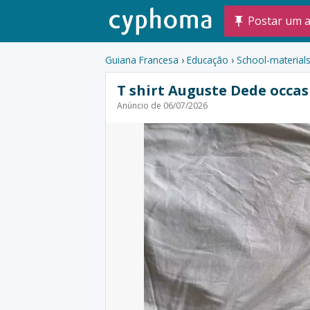
Postar um 
Guiana Francesa
›
Educação
›
School-material
T shirt Auguste Dede occas
Anúncio de 06/07/2026