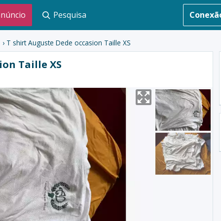
anúncio
Pesquisa
Conexã
s
› T shirt Auguste Dede occasion Taille XS
ion Taille XS