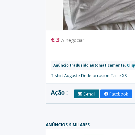
€
3
A negociar
Anúncio traduzido automaticamente.
Cliq
T shirt Auguste Dede occasion Taille XS
Ação :
E-mail
Facebook
ANÚNCIOS SIMILARES