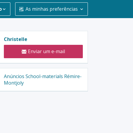
o
As minhas preferências
Contatar
Christelle
o
Enviar um e-mail
anunciante
:
Anúncios School-materials Rémire-
Montjoly