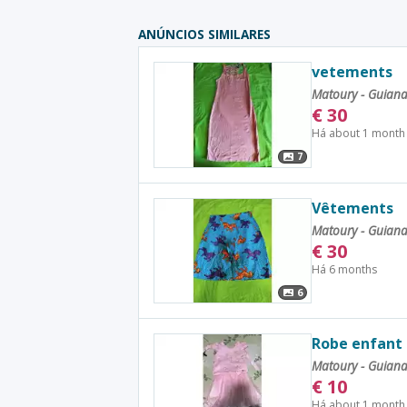
ANÚNCIOS SIMILARES
vetements
Matoury - Guian
€
30
Há about 1 month
7
Vêtements
Matoury - Guian
€
30
Há 6 months
6
Robe enfant
Matoury - Guian
€
10
Há about 1 month