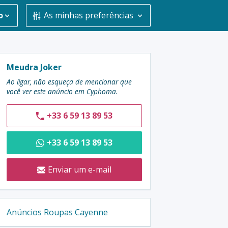
o
As minhas preferências
Contatar
Meudra Joker
o
Ao ligar, não esqueça de mencionar que
você ver este anúncio em Cyphoma.
anunciante
:
+33 6 59 13 89 53
+33 6 59 13 89 53
Enviar um e-mail
Anúncios Roupas Cayenne