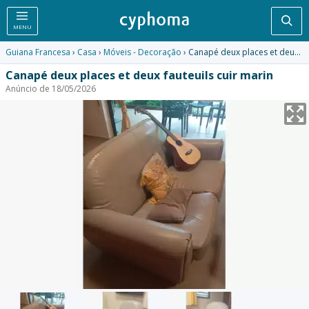
Pesq
MENU
Guiana Francesa
›
Casa
›
Móveis - Decoração
› Canapé deux places et deux fauteuils cuir marin
Canapé deux places et deux fauteuils cuir marin
Anúncio de 18/05/2026