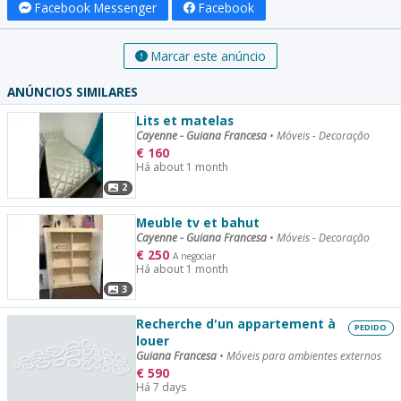
Facebook Messenger
Facebook
Marcar este anúncio
ANÚNCIOS SIMILARES
Lits et matelas
Cayenne - Guiana Francesa
•
Móveis - Decoração
€
160
Há about 1 month
2
Meuble tv et bahut
Cayenne - Guiana Francesa
•
Móveis - Decoração
€
250
A negociar
Há about 1 month
3
Recherche d'un appartement à
PEDIDO
louer
Guiana Francesa
•
Móveis para ambientes externos
€
590
Há 7 days