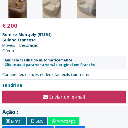
€
200
Rémire-Montjoly (97354)
Guiana Francesa
Móveis - Decoração
Oferta
Anúncio traduzido automaticamente.
Clique aqui para ver a versão original em Francês
Canapé deux places et deux fauteuils cuir marin
Contatar
sandrine
o
Enviar um e-mail
anunciante
:
Ação :
E-mail
SMS
WhatsApp