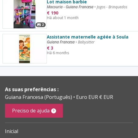
Lot maison barbie
Macouria - Guiana Francesa
•
Jogos - Brinquedos
€
190
Há about 1 month
2
Assistante maternelle agéée à Soula
Guiana Francesa
•
Babysitter
€
3
Há 6 months
As suas preferências :
Guiana Francesa (Português)
Euro EUR € EUR
Preciso de ajuda
Inicial