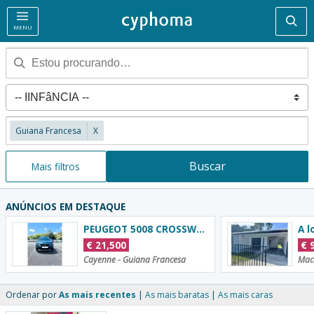
Pesq
MENU
Guiana Francesa
X
Buscar
Mais filtros
ANÚNCIOS EM DESTAQUE
PEUGEOT 5008 CROSSWAY 7 PLACES
€
21,500
€
Cayenne - Guiana Francesa
Mac
Ordenar por
As mais recentes
As mais baratas
As mais caras