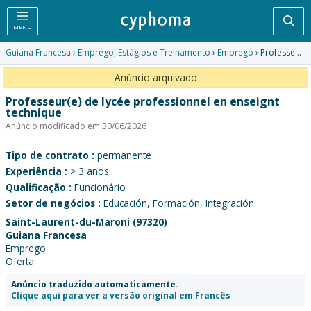
Pesq
MENU
Guiana Francesa
›
Emprego, Estágios e Treinamento
›
Emprego
› Professeur(e) de lycée professionnel en enseignt technique
Anúncio arquivado
Professeur(e) de lycée professionnel en enseignt
technique
Anúncio modificado em 30/06/2026
Tipo de contrato :
permanente
Experiência :
> 3 anos
Qualificação :
Funcionário
Setor de negócios :
Educación, Formación, Integración
Saint-Laurent-du-Maroni (97320)
Guiana Francesa
Emprego
Oferta
Anúncio traduzido automaticamente.
Clique aqui para ver a versão original em Francês