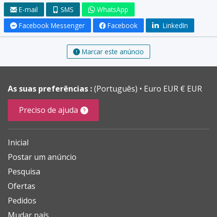
E-mail
SMS
WhatsApp
Facebook Messenger
Facebook
LinkedIn
Marcar este anúncio
As suas preferências :
(Português)
Euro EUR € EUR
Preciso de ajuda
Inicial
Postar um anúncio
Pesquisa
Ofertas
Pedidos
Mudar país