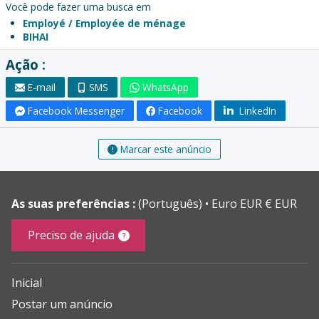
Você pode fazer uma busca em
Employé / Employée de ménage
BIHAI
Ação :
E-mail
SMS
WhatsApp
Facebook Messenger
Facebook
LinkedIn
Marcar este anúncio
As suas preferências :
(Português)
Euro EUR € EUR
Preciso de ajuda
Inicial
Postar um anúncio