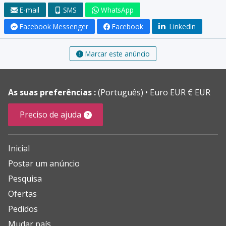
E-mail
SMS
WhatsApp
Facebook Messenger
Facebook
LinkedIn
Marcar este anúncio
As suas preferências :
(Português)
Euro EUR € EUR
Preciso de ajuda
Inicial
Postar um anúncio
Pesquisa
Ofertas
Pedidos
Mudar país