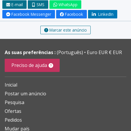
E-mail
SMS
WhatsApp
Facebook Messenger
Facebook
LinkedIn
Marcar este anúncio
As suas preferências :
(Português)
Euro EUR € EUR
Preciso de ajuda
Inicial
Postar um anúncio
Pesquisa
Ofertas
Pedidos
Mudar país