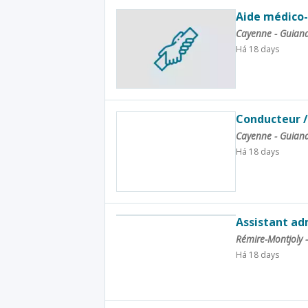
Aide médico
Cayenne - Guian
Há 18 days
Conducteur /
Cayenne - Guian
Há 18 days
Assistant ad
Rémire-Montjoly 
Há 18 days