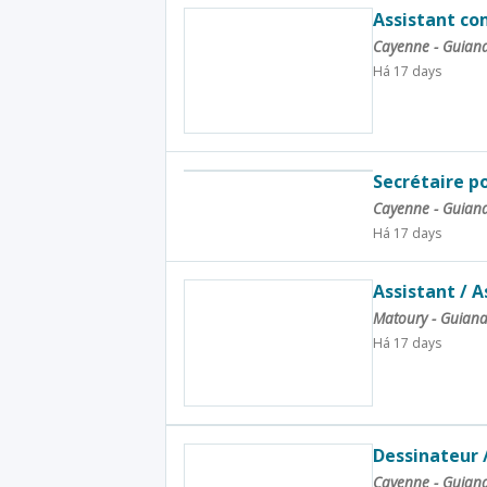
Assistant co
Cayenne - Guian
Há 17 days
Secrétaire po
Cayenne - Guian
Há 17 days
Assistant / 
Matoury - Guian
Há 17 days
Dessinateur 
Cayenne - Guian