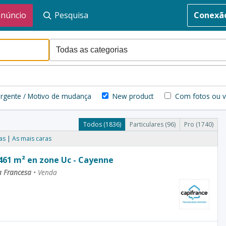
anúncio
Pesquisa
Conexã
rgente / Motivo de mudança
New product
Com fotos ou v
Todos (1836)
Particulares (96)
Pro (1740)
as
As mais caras
 461 m² en zone Uc - Cayenne
a Francesa
•
Venda