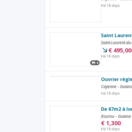
Há 18 days
Saint Lauren
Saint-Laurent-du
€
495,00
Há 18 days
4
Ouvrier régl
Cayenne - Guian
Há 18 days
De 67m2 à lo
Kourou - Guiana
€
1,300
Há 18 days