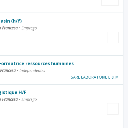
sin (h/f)
a Francesa
•
Emprego
Formatrice ressources humaines
 Francesa
•
Independentes
SARL LABORATOIRE L & M
gistique H/F
a Francesa
•
Emprego