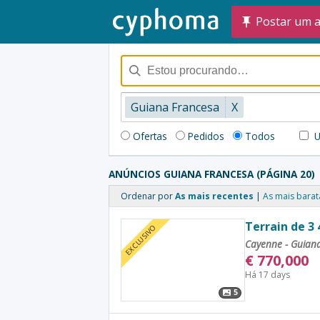
Postar um 
Guiana Francesa
X
Ofertas
Pedidos
Todos
U
ANÚNCIOS GUIANA FRANCESA (PÁGINA 20)
Ordenar por
As mais recentes
As mais barat
Terrain de 3
EXCLUSIVO
Cayenne - Guian
€
770,000
Há 17 days
5