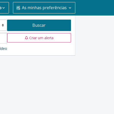
o
As minhas preferências
Buscar
Criar um alerta
ídeo