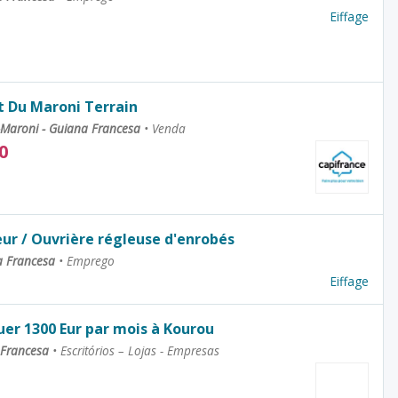
Eiffage
t Du Maroni Terrain
-Maroni - Guiana Francesa
•
Venda
0
eur / Ouvrière régleuse d'enrobés
a Francesa
•
Emprego
Eiffage
uer 1300 Eur par mois à Kourou
 Francesa
•
Escritórios – Lojas - Empresas