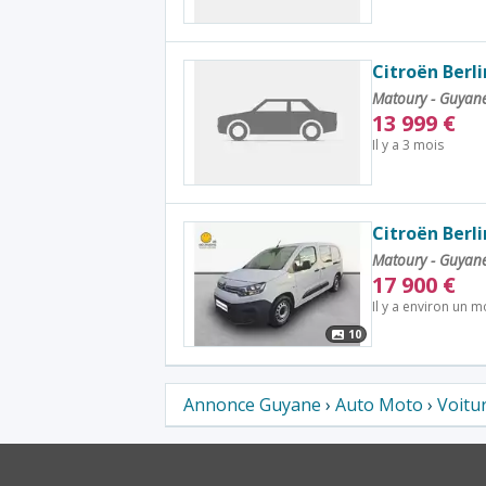
Citroën Berl
Matoury - Guyan
13 999
€
Il y a 3 mois
Citroën Berl
Matoury - Guyan
17 900
€
Il y a environ un m
10
Annonce Guyane
›
Auto Moto
›
Voitu