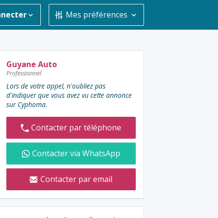
nnecter
Mes préférences
Contacter
Guyane Auto
Professionnel
l'annonceur
Lors de votre appel, n'oubliez pas
:
d'indiquer que vous avez vu cette annonce
sur Cyphoma.
Contacter par téléphone
Contacter via WhatsApp
Contacter par email