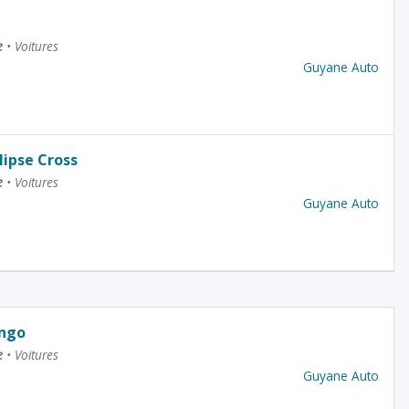
e
•
Voitures
Guyane Auto
lipse Cross
e
•
Voitures
Guyane Auto
ingo
e
•
Voitures
Guyane Auto