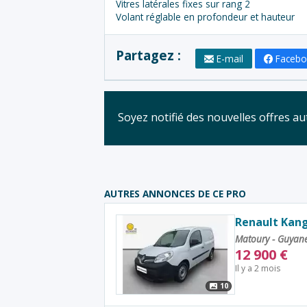
Vitres latérales fixes sur rang 2
Volant réglable en profondeur et hauteur
Partagez :
E-mail
Faceb
Soyez notifié des nouvelles offres 
AUTRES ANNONCES DE CE PRO
Renault Kang
Matoury - Guyan
12 900
€
Il y a 2 mois
10