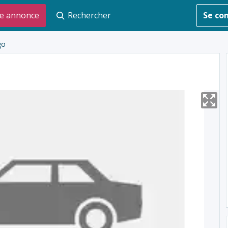
e annonce
Rechercher
Se co
go