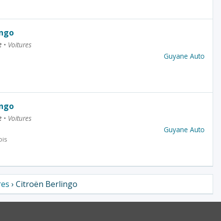
ingo
e
•
Voitures
Guyane Auto
ingo
e
•
Voitures
Guyane Auto
ois
res
› Citroën Berlingo