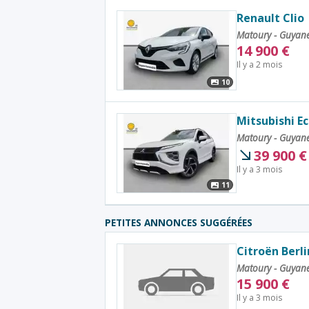
Renault Clio
Matoury - Guyan
14 900
€
Il y a 2 mois
10
Mitsubishi Ec
Matoury - Guyan
39 900
€
Il y a 3 mois
11
PETITES ANNONCES SUGGÉRÉES
Citroën Berl
Matoury - Guyan
15 900
€
Il y a 3 mois