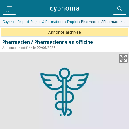
Rec
MENU
Guyane
›
Emploi, Stages & Formations
›
Emploi
› Pharmacien / Pharmacienne en officine
Annonce archivée
Pharmacien / Pharmacienne en officine
Annonce modifiée le 22/06/2026