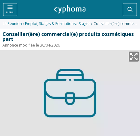
Rec
MENU
La Réunion
›
Emploi, Stages & Formations
›
Stages
› Conseiller(ère) commercial(e) produits cosmétiques part
Conseiller(ère) commercial(e) produits cosmétiques
part
Annonce modifiée le 30/04/2026