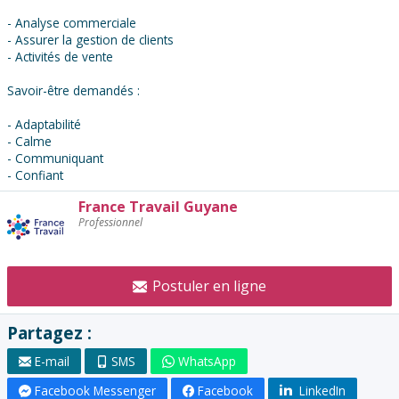
- Analyse commerciale
- Assurer la gestion de clients
- Activités de vente
Savoir-être demandés :
- Adaptabilité
- Calme
- Communiquant
- Confiant
France Travail Guyane
Contacter
Professionnel
l'annonceur
:
Postuler en ligne
Partagez :
E-mail
SMS
WhatsApp
Facebook Messenger
Facebook
LinkedIn