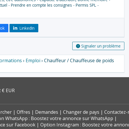
nctuel - Prendre en compte les consignes - Permis SPL -
ook
LinkedIn
Signaler un problème
Formations
›
Emploi
› Chauffeur / Chauffeuse de poids
 € EUR
rcher
Offres
Demandes
Changer de pays
Contactez-
on WhatsApp : Boostez votre annonce sur WhatsApp
nce sur Facebook
Option Instagram : Boostez votre annon