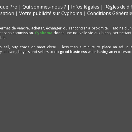
t que Pro
Qui sommes-nous ?
Infos légales
Règles de di
isation
Votre publicité sur Cyphoma
Conditions Générale
ermet de vendre, acheter, échanger ou rencontrer à proximité… Moins d'un
et sans commission.
Cyphoma
donne une nouvelle vie aux biens, permettant
ble.
to sell, buy, trade or meet close ... less than a minute to place an ad. It 
ty, allowing buyers and sellers to do
good business
while having an eco-respon