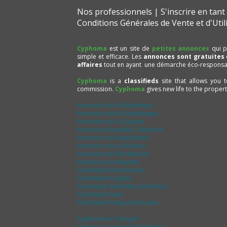
Nos professionnels
S'inscrire en tan
Conditions Générales de Vente et d'Util
Cyphoma
est un site de
petites annonces
qui p
simple et efficace. Les
annonces sont gratuites
affaires
tout en ayant une démarche éco-responsa
Cyphoma
is a
classifieds
site that allows you 
commission.
Cyphoma
gives new life to the proper
Annonces de la Martinique
Annonces de la Guadeloupe
Annonces de la Guyane
Annonces Nouvelle Calédonie
Annonces de Saint Martin
Annonces de la Réunion
Annonces de l'Ile Maurice
Annonces de Mayotte
Classifieds Sint Maarten
Classifieds Anguilla
Classifieds Saint Kitts and Nevis
Classifieds Saba
Classifieds Antigua Barbuda
Cyphoma on Google+
voiture occasion en Martinique