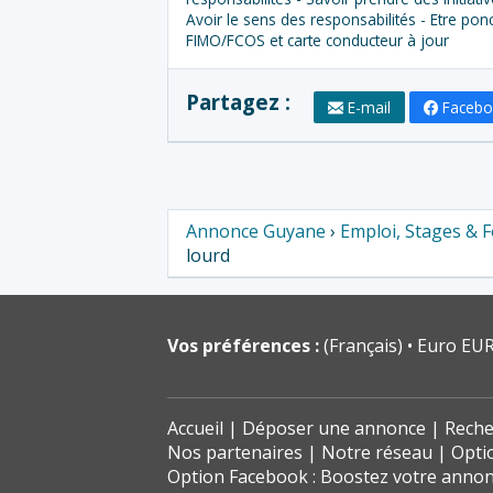
Avoir le sens des responsabilités - Etre po
FIMO/FCOS et carte conducteur à jour
Partagez :
E-mail
Faceb
Annonce Guyane
›
Emploi, Stages & 
lourd
Vos préférences :
(Français)
Euro EUR
Accueil
Déposer une annonce
Reche
Nos partenaires
Notre réseau
Opti
Option Facebook : Boostez votre anno