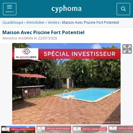
Rec
MENU
Guadeloupe
›
Immobilier
›
Ventes
› Maison Avec Piscine Fort Potentiel
Maison Avec Piscine Fort Potentiel
Annonce modifiée le 22/07/2026