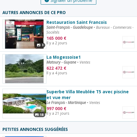
Signaler un problème
AUTRES ANNONCES DE CE PRO
Restauration Saint Francois
Saint-François - Guadeloupe
•
Bureaux - Commerces -
Sociétés
165 000
€
Il y a 2 jours
3
La Mogessoise1
Matoury - Guyane
•
Ventes
622 472
€
Il y a 4 jours
Superbe Villa Meublée T5 avec piscine
et vue mer
Le François - Martinique
•
Ventes
997 000
€
Il y a 21 jours
18
PETITES ANNONCES SUGGÉRÉES