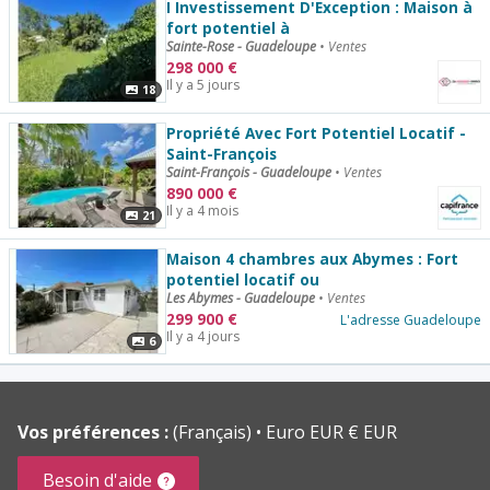
I Investissement D'Exception : Maison à
fort potentiel à
Sainte-Rose - Guadeloupe
•
Ventes
298 000
€
Il y a 5 jours
18
Propriété Avec Fort Potentiel Locatif -
Saint-François
Saint-François - Guadeloupe
•
Ventes
890 000
€
Il y a 4 mois
21
Maison 4 chambres aux Abymes : Fort
potentiel locatif ou
Les Abymes - Guadeloupe
•
Ventes
299 900
€
L'adresse Guadeloupe
Il y a 4 jours
6
Vos préférences :
(Français)
Euro EUR € EUR
Besoin d'aide