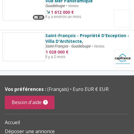
Vue Mer Panoramique
Guadeloupe
•
Ventes
1 612 000
€
Il y a environ un mois
20
Saint-François - Propriété D'Exception -
Villa D'Architecte,
Saint-François - Guadeloupe
•
Ventes
1 028 000
€
Il y a 2 mois
Vos préférences :
(Français)
Euro EUR € EUR
Besoin d'aide
Accueil
Déposer une annonce