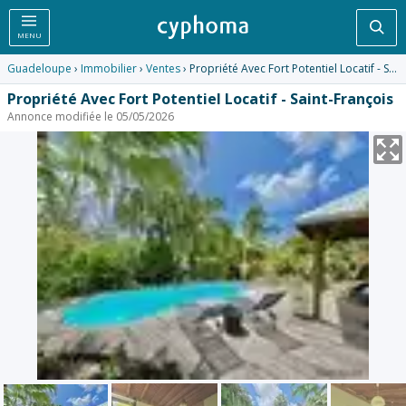
Rec
MENU
Guadeloupe
›
Immobilier
›
Ventes
› Propriété Avec Fort Potentiel Locatif - Saint-François
Propriété Avec Fort Potentiel Locatif - Saint-François
Annonce modifiée le 05/05/2026