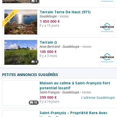
5
Terrain Terre De Haut (971)
EXCLUSIF
Guadeloupe
•
Ventes
1 650 000
€
Il y a 15 jours
Terrain ()
Anse-Bertrand - Guadeloupe
•
Ventes
105 000
€
Il y a 3 mois
5
PETITES ANNONCES SUGGÉRÉES
Maison au calme à Saint-François Fort
potentiel locatif
Saint-François - Guadeloupe
•
Ventes
399 000
€
L'adresse Guadeloupe
Il y a 16 jours
15
Saint-François – Propriété Rare Avec