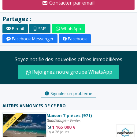
Contacter par email
Partagez :
E-mail
SMS
WhatsApp
Facebook Messenger
Facebook
Soyez notifié des nouvelles offres immobilières
Rejoignez notre groupe WhatsApp
Signaler un problème
AUTRES ANNONCES DE CE PRO
Maison 7 pièces (971)
EXCLUSIF
Guadeloupe
•
Ventes
1 165 000
€
Il y a 26 jours