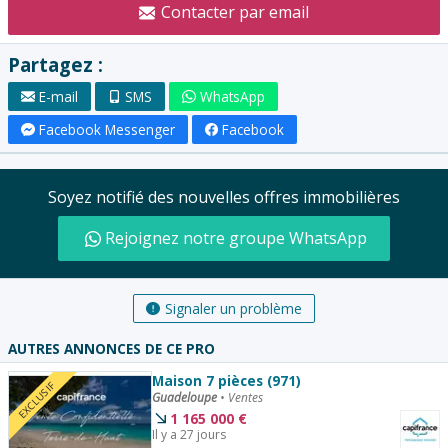
Contacter par email
Partagez :
E-mail
SMS
WhatsApp
Facebook Messenger
Facebook
Soyez notifié des nouvelles offres immobilières
Rejoignez notre groupe WhatsApp
Signaler un problème
AUTRES ANNONCES DE CE PRO
Maison 7 pièces (971)
EXCLUSIF
Guadeloupe
•
Ventes
1 165 000
€
Il y a 27 jours