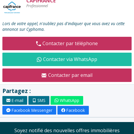
CAPIFRANCE
Contacter
Professionnel
l'annonceur
:
Lors de votre appel, n'oubliez pas d'indiquer que vous avez vu cette
annonce sur Cyphoma.
Contacter par téléphone
Contacter via WhatsApp
Contacter par email
Partagez :
E-mail
SMS
WhatsApp
Facebook Messenger
Facebook
Soyez notifié des nouvelles offres immobilières