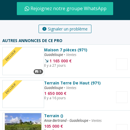
Rejoignez notre groupe WhatsApp
Signaler un problème
AUTRES ANNONCES DE CE PRO
Maison 7 pièces (971)
EXCLUSIF
Guadeloupe
•
Ventes
1 165 000
€
Il y a 27 jours
5
Terrain Terre De Haut (971)
EXCLUSIF
Guadeloupe
•
Ventes
1 650 000
€
Il y a 16 jours
Terrain ()
Anse-Bertrand - Guadeloupe
•
Ventes
105 000
€